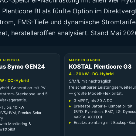
: AC-Speicher-Nachrüstung mit allen vier Hyb
enticore BI als fünfte Option im Direktvergl
trom, EMS-Tiefe und dynamische Stromtarife
et, herstelleroffen analysiert. Stand Mai 202
N AUSTRIA
MADE IN HAGEN
ius Symo GEN24
KOSTAL Plenticore G3
4 – 20 kW · DC-Hybrid
kW · DC-Hybrid
S/M/L mit nachträglich
freischaltbarer Leistungserweiteru
Hybrid-Generation mit PV
— größte Modell-Flexibilität.
otstrom-Steckdose und 5
Werksgarantie.
3 MPPT, bis 30 A DC
Breiteste Batterie-Kompatibilität
T, bis 10 kW
(BYD, Pylontech, BMZ, LG, Dyness
VS/HVM, Fronius Solar
VARTA, AXITEC)
ry
Ersatzstromfähig mit Backup-Box
.web Monitoring &
wattpilot