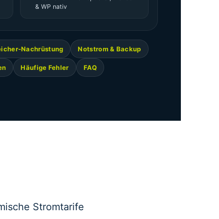
& WP nativ
icher-Nachrüstung
Notstrom & Backup
en
Häufige Fehler
FAQ
ische Stromtarife