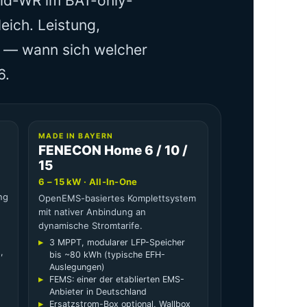
rid-WR im BAT-only-
eich. Leistung,
 — wann sich welcher
6.
MADE IN BAYERN
FENECON Home 6 / 10 /
15
6 – 15 kW · All-In-One
ng
OpenEMS-basiertes Komplettsystem
mit nativer Anbindung an
dynamische Stromtarife.
3 MPPT, modularer LFP-Speicher
,
bis ~80 kWh (typische EFH-
Auslegungen)
FEMS: einer der etablierten EMS-
Anbieter in Deutschland
Ersatzstrom-Box optional, Wallbox