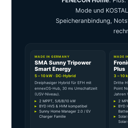
FENECON Home
. Plus
Mode und KOSTAL Pl
Speicheranbindung, Nots
rechn
MADE IN GERMANY
MADE I
SMA Sunny Tripower
Fron
Smart Energy
Plus
5 – 10 kW · DC-Hybrid
3 – 10 
Dreiphasiger Hybrid für EFH mit
Dritte 
ennexOS-Hub, 30 ms Umschaltzeit
Point N
(USV-Niveau).
Jahren 
2 MPPT, 5/6/8/10 kW
2 MPP
BYD HVS & HVM kompatibel
BYD H
Sunny Home Manager 2.0 / EV
Batte
Charger Familie
Solar
Solar.