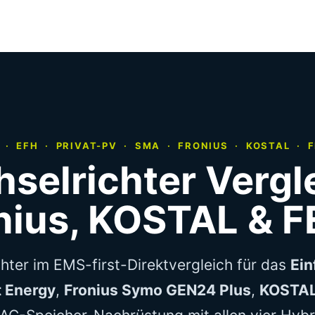
· EFH · PRIVAT-PV · SMA · FRONIUS · KOSTAL · 
selrichter Vergl
nius, KOSTAL &
hter im EMS-first-Direktvergleich für das
Ein
 Energy
,
Fronius Symo GEN24 Plus
,
KOSTAL