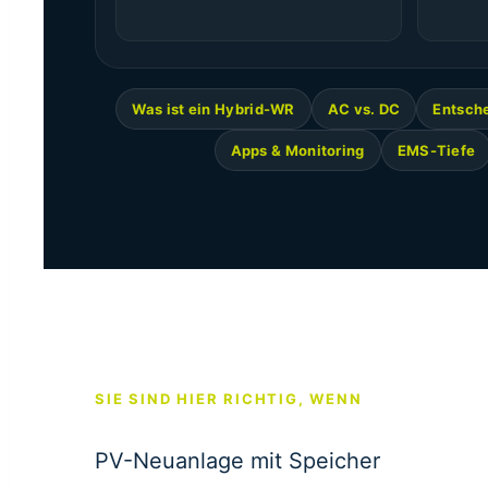
Was ist ein Hybrid-WR
AC vs. DC
Entsch
Apps & Monitoring
EMS-Tiefe
SIE SIND HIER RICHTIG, WENN
PV-Neuanlage mit Speicher