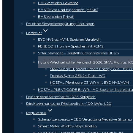
EMS Vergleich Gewerbe
EMS Privat und Eigenheim (HEMS)
EMS Vergleich Privat
PV ohne Einspeisevergütung: Lösungen
Hersteller
BYD HVS vs. HVM: Speicher Vergleich
FENECON Home – Speicher mit FEMS
Solar Manager – Herstellerübergreifendes HEMS
Hybrid-Wechselrichter Vergleich 2026: SMA, Fronius,
SMA Sunny Tripower Smart Energy WR + BYD
Fronius Symo GEN24 Plus – WR
KOSTAL Plenticore G3 WR mit BYD HVS/HVM
KOSTAL PLENTICORE BI WR – AC-Speicher Nachrüst
Dynamische Stromtarife 2026: Vergleich
Direktvermarktung Photovoltaik <100 kWp, Ü20
Regulatorik
Solarspitzengesetz – EEG Vergütung Negative Strompr
Smart Meter Pflicht–iMSys, Kosten
§14a EnWG–Wärmepumpe, Wallbox, Speicher, etc.