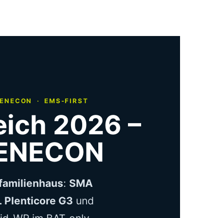
FENECON · EMS-FIRST
eich 2026 –
 FENECON
familienhaus
:
SMA
 Plenticore G3
und