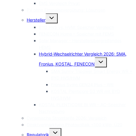
EMS Vergleich Privat
PV ohne Einspeisevergütung: Lösungen
Untermenü
Hersteller
umschalten
BYD HVS vs. HVM: Speicher Vergleich
FENECON Home – Speicher mit FEMS
Solar Manager – Herstellerübergreifendes
HEMS
Hybrid-Wechselrichter Vergleich 2026: SMA,
Untermenü
Fronius, KOSTAL, FENECON
umschalten
SMA Sunny Tripower Smart Energy WR +
BYD HVS/HVM
Fronius Symo GEN24 Plus – WR
KOSTAL Plenticore G3 WR mit BYD
HVS/HVM
KOSTAL PLENTICORE BI WR – AC-Speicher
Nachrüstung
Dynamische Stromtarife 2026: Vergleich
Direktvermarktung Photovoltaik <100 kWp, Ü20
Untermenü
Regulatorik
umschalten