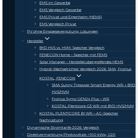
EMS im Gewerbe
EMS Vergleich Gewerbe
EMS Privat und Eigenheim (HEMS)
EMS Vergleich Privat
PV ohne Einspeisevergütung: Lösungen
Hersteller
BYD HVS vs. HVM: Speicher Vergleich
FENECON Home – Speicher mit FEMS
Solar Manager – Herstellerübergreifendes HEMS
Hybrid-Wechselrichter Vergleich 2026: SMA, Fronius,
KOSTAL, FENECON
SMA Sunny Tripower Smart Energy WR + BYD
HVS/HVM
Fronius Symo GEN24 Plus – WR
KOSTAL Plenticore G3 WR mit BYD HVS/HVM
KOSTAL PLENTICORE BI WR – AC-Speicher
Nachrüstung
Dynamische Stromtarife 2026: Vergleich
Direktvermarktung Photovoltaik <100 kWp, Ü20