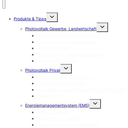
Untermenü
Produkte & Tipps
umschalten
Untermenü
Photovoltaik Gewerbe, Landwirtschaft
umschalten
Photovoltaik nachrüsten Gewerbe
PV und Speicher Landwirtschaft
Gewerbespeicher
Peak Shaving – Lastspitzenkappung
Photovoltaik Gewerbe
Untermenü
Photovoltaik Privat
umschalten
Photovoltaik nachrüsten Privat
Stromspeicher nachrüsten
Photovoltaik Privat: PV, Speicher, HEMS, Kosten
Stromspeicher
Untermenü
Energiemanagementsystem (EMS)
umschalten
EMS im Gewerbe
EMS Vergleich Gewerbe
EMS Privat und Eigenheim (HEMS)