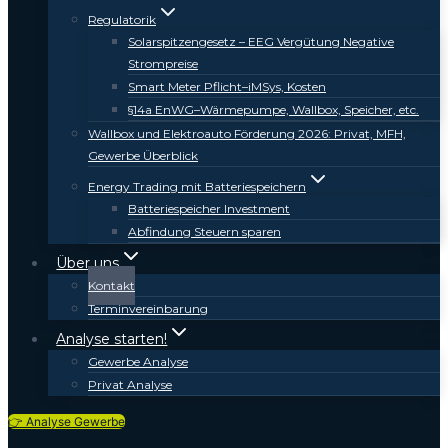
Regulatorik
Solarspitzengesetz – EEG Vergütung Negative
Strompreise
Smart Meter Pflicht–iMSys, Kosten
§14a EnWG–Wärmepumpe, Wallbox, Speicher, etc.
Wallbox und Elektroauto Förderung 2026: Privat, MFH,
Gewerbe Überblick
Energy Trading mit Batteriespeichern
Batteriespeicher Investment
Abfindung Steuern sparen
Über uns
Kontakt
Terminvereinbarung
Analyse starten!
Gewerbe Analyse
Privat Analyse
👉 Analyse Gewerbe